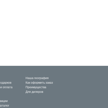
Наша география
подарков
Как оформить заказ
 и оплата
Преимущества
Для дилеров
 акции
каталог