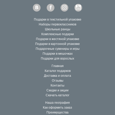
Выберите товар в каталоге
Добавьте его в корзину
Начните оформление заказа из корзины
Подарки в текстильной упаковке
Зарегистрируйтесь
Наборы первоклассников
Школьные ранцы
Завершите оформление заказа.
Комплексные подарки
Подарки в жестяной упаковке
Мы обработаем заказ в течении 2-х часов в рабочее
Подарки в картонной упаковке
время.
Подарочные сувениры и игры
Подарки в мешочках
Подарки для взрослых
Главная
Каталог подарков
Доставка и оплата
Отзывы
Контакты
Скидки и акции
Скачать каталог
Наша география
Как оформить заказ
Преимущества