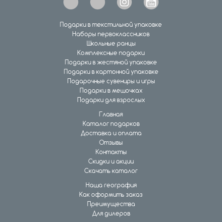
Подарки в текстильной упаковке
Наборы первоклассников
Школьные ранцы
Комплексные подарки
Подарки в жестяной упаковке
Подарки в картонной упаковке
Подарочные сувениры и игры
Подарки в мешочках
Подарки для взрослых
Главная
Каталог подарков
Доставка и оплата
Отзывы
Контакты
Скидки и акции
Скачать каталог
Наша география
Как оформить заказ
Преимущества
Для дилеров