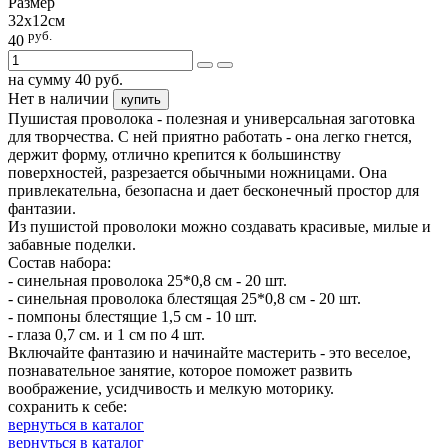
Размер
32х12см
руб.
40
на сумму
40
руб.
Нет в наличии
купить
Пушистая проволока - полезная и универсальная заготовка
для творчества. С ней приятно работать - она легко гнется,
держит форму, отлично крепится к большинству
поверхностей, разрезается обычными ножницами. Она
привлекательна, безопасна и дает бесконечный простор для
фантазии.
Из пушистой проволоки можно создавать красивые, милые и
забавные поделки.
Состав набора:
- синельная проволока 25*0,8 см - 20 шт.
- синельная проволока блестящая 25*0,8 см - 20 шт.
- помпоны блестящие 1,5 см - 10 шт.
- глаза 0,7 см. и 1 см по 4 шт.
Включайте фантазию и начинайте мастерить - это веселое,
познавательное занятие, которое поможет развить
воображение, усидчивость и мелкую моторику.
сохранить к себе:
вернуться в каталог
вернуться в каталог