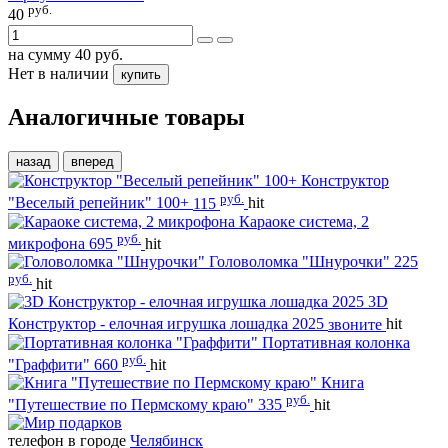
руб.
40
на сумму
40
руб.
Нет в наличии
купить
Аналогичные товары
назад
вперед
Конструктор
руб.
"Веселый репейник" 100+
115
hit
Караоке система, 2
руб.
микрофона
695
hit
Головоломка "Шнурочки"
225
руб.
hit
3D
Конструктор - елочная игрушка лошадка 2025
звоните
hit
Портативная колонка
руб.
"Граффити"
660
hit
Книга
руб.
"Путешествие по Пермскому краю"
335
hit
телефон в городе
Челябинск