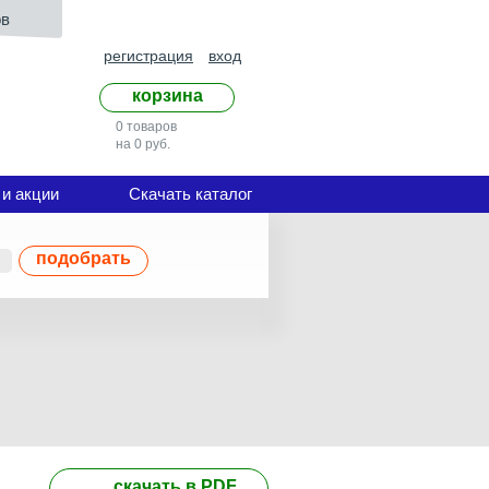
ов
регистрация
вход
корзина
0 товаров
на 0 руб.
 и акции
Скачать каталог
подобрать
скачать в PDF