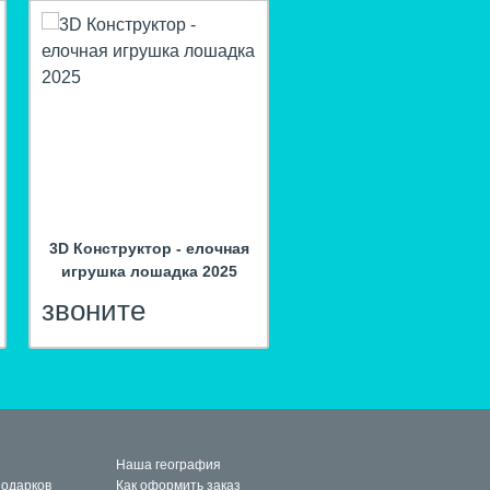
hit
3D Конструктор - елочная
Портативная колонк
игрушка лошадка 2025
"Граффити"
звоните
660
руб.
Наша география
подарков
Как оформить заказ