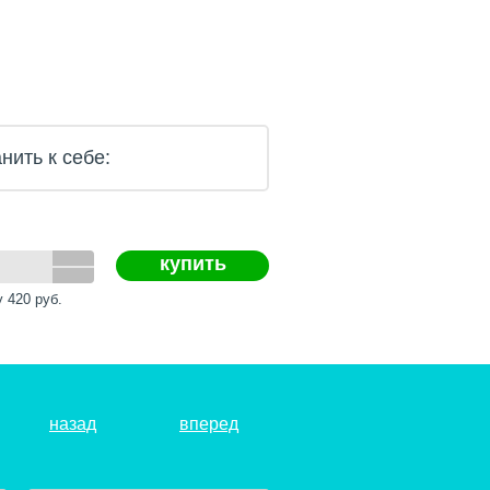
нить к себе:
купить
у
420
руб.
назад
вперед