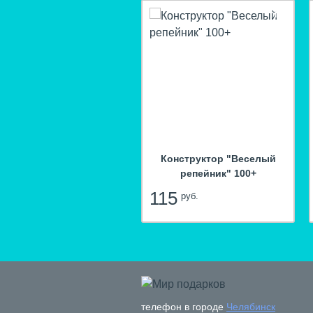
hit
hit
нига "Путешествие по
Конструктор "Веселый
Пермскому краю"
репейник" 100+
35
115
руб.
руб.
телефон в городе
Челябинск