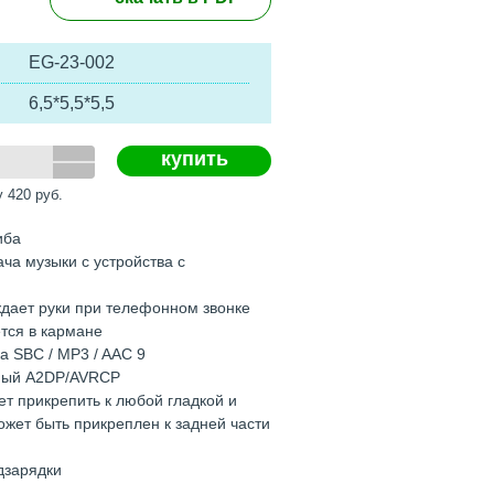
EG-23-002
6,5*5,5*5,5
купить
у
420
руб.
иба
ча музыки с устройства с
дает руки при телефонном звонке
тся в кармане
а SBC / MP3 / AAC 9
ный A2DP/AVRCP
ет прикрепить к любой гладкой и
ожет быть прикреплен к задней части
дзарядки