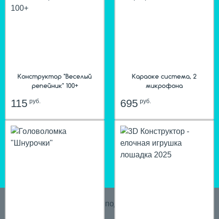
Конструктор "Веселый
Караоке система, 2
репейник" 100+
микрофона
115
695
руб.
руб.
hit