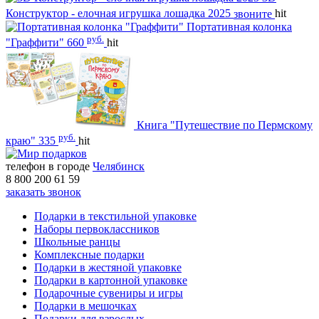
Конструктор - елочная игрушка лошадка 2025
звоните
hit
Портативная колонка
руб.
"Граффити"
660
hit
Книга "Путешествие по Пермскому
руб.
краю"
335
hit
телефон в городе
Челябинск
8 800 200 61 59
заказать звонок
Подарки в текстильной упаковке
Наборы первоклассников
Школьные ранцы
Комплексные подарки
Подарки в жестяной упаковке
Подарки в картонной упаковке
Подарочные сувениры и игры
Подарки в мешочках
Подарки для взрослых