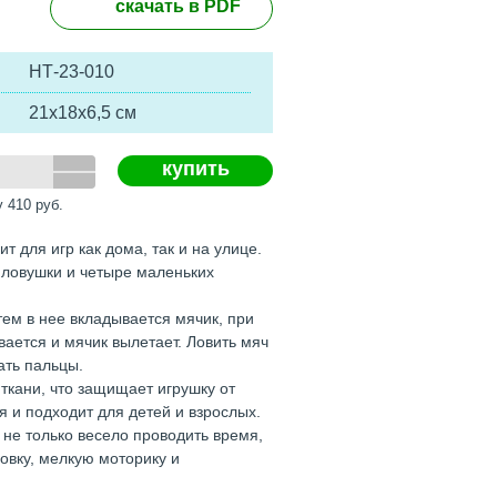
скачать в PDF
НТ-23-010
21х18х6,5 см
купить
у
410
руб.
т для игр как дома, так и на улице.
и ловушки и четыре маленьких
атем в нее вкладывается мячик, при
ается и мячик вылетает. Ловить мяч
ать пальцы.
 ткани, что защищает игрушку от
 и подходит для детей и взрослых.
 не только весело проводить время,
ровку, мелкую моторику и