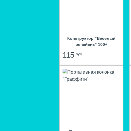
Конструктор "Веселый
репейник" 100+
115
руб.
hit