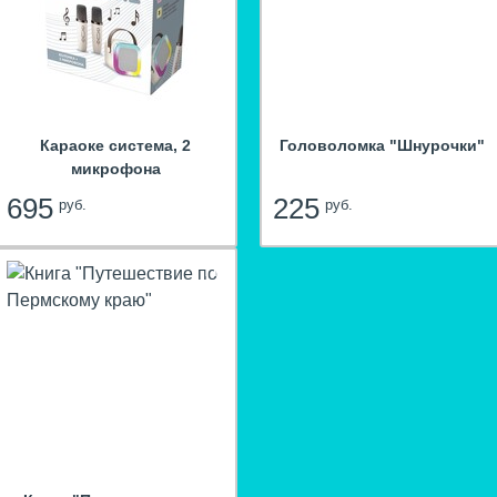
Караоке система, 2
Головоломка "Шнурочки"
микрофона
695
225
руб.
руб.
hit