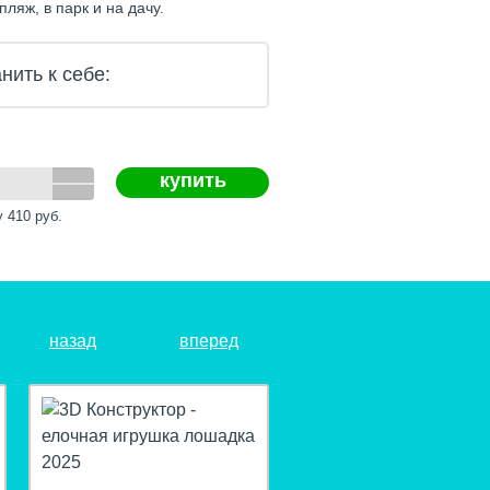
пляж, в парк и на дачу.
нить к себе:
купить
у
410
руб.
назад
вперед
hit